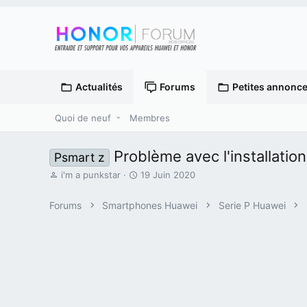
Actualités
Forums
Petites annonc
Quoi de neuf
Membres
Problème avec l'installatio
Psmart z
A
D
i'm a punkstar
19 Juin 2020
u
a
t
t
Forums
Smartphones Huawei
Serie P Huawei
e
e
u
d
r
e
d
d
e
é
l
b
a
u
d
t