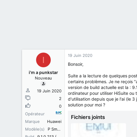
i
s
c
u
s
s
i
o
n
19 Juin 2020
I
Bonsoir,
i'm a punkstar
Suite a la lecture de quelques pos
Nouveau
certains problèmes. Je ne reçois '
version de build actuelle est la : 
19 Juin 2020
ordinateur pour utiliser HiSuite ou 
2
d'utilisation depuis que je l'ai (le 3
solution pour moi ?
0
Opérateur
Fichiers joints
Marque
Huawei
Modèle(s)
P Smart Z
Build
9.1.0.213 (C431E2R1P1)