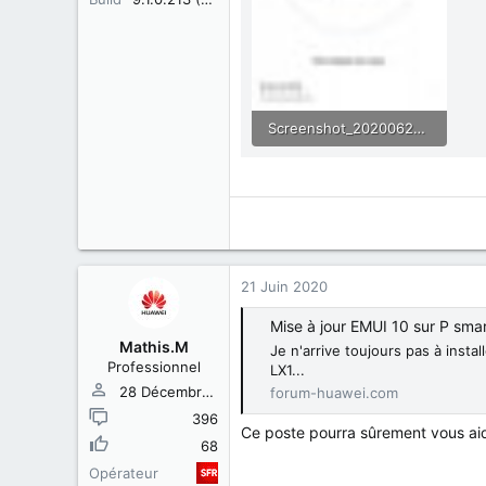
Screenshot_20200620_004323_com.huawei.android.hwouc.jpg
31.8 KB · Affichages: 359
21 Juin 2020
Mise à jour EMUI 10 sur P sma
Mathis.M
Je n'arrive toujours pas à insta
Professionnel
LX1...
28 Décembre 2019
forum-huawei.com
396
Ce poste pourra sûrement vous ai
68
Opérateur