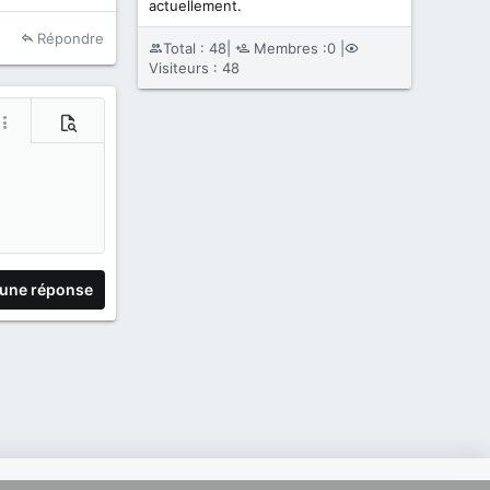
actuellement.
Répondre
Total : 48|
Membres :0 |
Visiteurs : 48
lé
lus d'options…
Prévisualisation
 une réponse