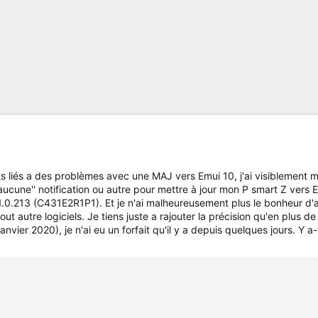
ts liés a des problèmes avec une MAJ vers Emui 10, j'ai visiblement m
'aucune'' notification ou autre pour mettre à jour mon P smart Z vers 
9.1.0.213 (C431E2R1P1). Et je n'ai malheureusement plus le bonheur d'
tout autre logiciels. Je tiens juste a rajouter la précision qu'en plus d
 janvier 2020), je n'ai eu un forfait qu'il y a depuis quelques jours. Y a-